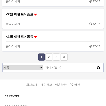
플라이싸커
12-31
<2월 이벤트> 종료
플라이싸커
12-31
<1월 이벤트> 종료
플라이싸커
12-31
1
2
3
회사소개
개인정보
이용약관
PC 버전
CS CENTER