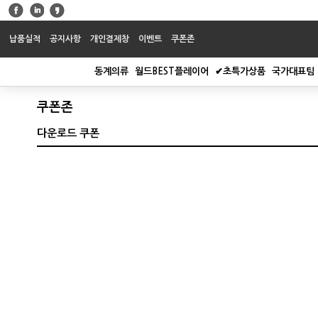
납품실적
공지사항
개인결제창
이벤트
쿠폰존
동계의류
월드BEST플레이어
✔초특가상품
국가대표팀
쿠폰존
다운로드 쿠폰