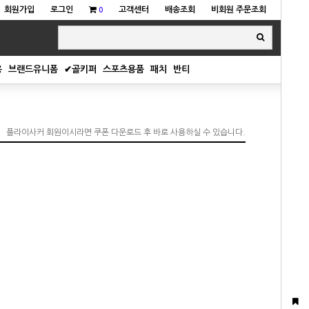
회원가입
로그인
고객센터
배송조회
비회원 주문조회
0
용
브랜드유니폼
✔골키퍼
스포츠용품
패치
반티
플라이사커 회원이시라면 쿠폰 다운로드 후 바로 사용하실 수 있습니다.