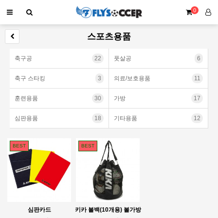
0
스포츠용품
축구공
22
풋살공
6
축구 스타킹
3
의료/보호용품
11
훈련용품
30
가방
17
심판용품
18
기타용품
12
BEST
BEST
심판카드
키카 볼백(10개용) 볼가방