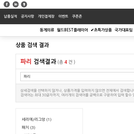
납품실적
공지사항
개인결제창
이벤트
쿠폰존
동계의류
월드BEST플레이어
✔초특가상품
국가대표팀
상품 검색 결과
파리
검색결과
(총
4
건 )
상세검색을 선택하지 않거나, 상품가격을 입력하지 않으면 전체에서 검색합니
검색어는 최대 30글자까지, 여러개의 검색어를 공백으로 구분하여 입력 할수 
세리에/리그앙 (1)
패치 (3)