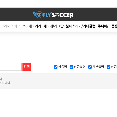
프리미어리그
프리메라리가
세리에/리그앙
분데스리가/기타클럽
주니어/아동
상품명
상품설명
기본설명
상품
다.
있습니다.