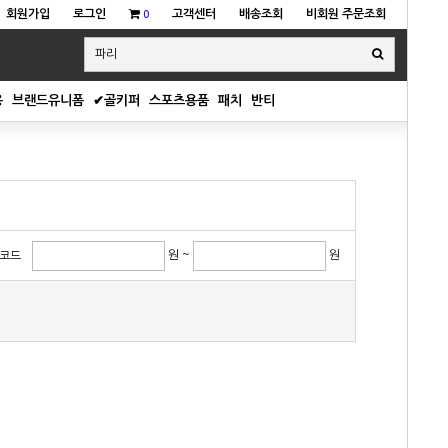
회원가입
로그인
고객센터
배송조회
비회원 주문조회
0
용
브랜드유니폼
✔골키퍼
스포츠용품
패치
반티
원 ~
원
코드