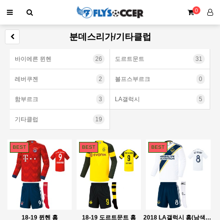
0
분데스리가/기타클럽
바이에른 뮌헨
26
도르트문트
31
레버쿠젠
2
볼프스부르크
0
함부르크
3
LA갤럭시
5
기타클럽
19
BEST
BEST
BEST
18-19 뮌헨 홈
18-19 도르트문트 홈
2018 LA갤럭시 홈(남색하의)