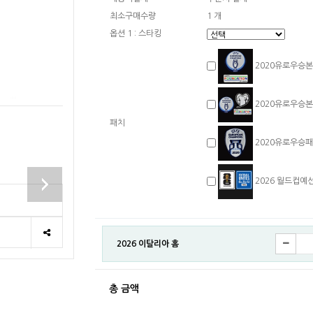
최소구매수량
1 개
옵션 1 : 스타킹
2020유로우승본선
2020유로우승본예
패치
2020유로우승패치
2026 월드컵예선패
2026 이탈리아 홈
총 금액