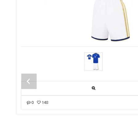
음 상품
0
148