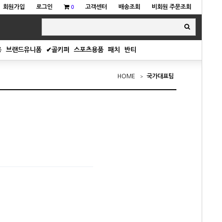
회원가입
로그인
고객센터
배송조회
비회원 주문조회
0
용
브랜드유니폼
✔골키퍼
스포츠용품
패치
반티
HOME
국가대표팀