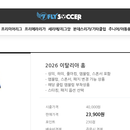
프리미어리그
프리메라리가
세리에/리그앙
분데스리가/기타클럽
주니어/아동
2026 이탈리아 홈
- 상의, 하의, 풀마킹, 엠블럼, 스폰서 포함
- 엠블럼, 스폰서, 패치 변경 가능 상품
- 해당 클럽 엠블럼 부착상품
- 스타킹, 패치 옵션 선택
시중가격
40,000원
23,900원
판매가격
포인트
230점
배송비결제
주문시 결제